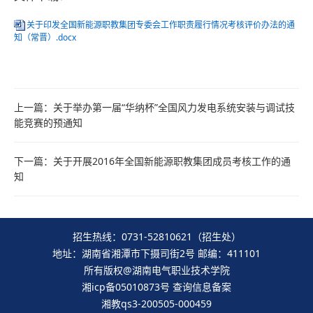
关于印发全国新能源职教集团专委会工作职责履行情况考核评价办法的通
知（常晋）.docx
上一篇：
关于举办第一届“华纳杯”全国风力发电系统安装与调试技
能竞赛的预通知
下一篇：
关于开展2016年全国新能源职教集团成员考核工作的通
知
招生热线：0731-52810621（招生处）
地址：湖南省湘潭市下摄司街2号 邮编：411101
所有版权@湖南电气职业技术学院
湘icp备05010873号
查询信息备案
湘教qs3-200505-000459