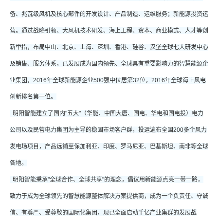
备、兆瓦级风机及核心部件的开发设计、产品制造、运维服务；新能源投资运
营。通过战略引领、大风机技术研发、海上工程、资本、商业模式、人才等创
新举措，布局中山、北京、上海、深圳、香港、硅谷、汉堡全球七大研发中心
及销售、服务体系，已发展成为国内领先、全球具有重要影响力的智慧能源企
业集团，2016年全球新能源企业500强中位居第32位，2016年全球海上风电
创新排名第一位。
明阳智能建立了国内"五大"（华能、中国大唐、国电、华电和国电投）电力
公司以及民营电力集团为主导的稳固市场客户群，投运遍布全国200多个风力
发电场项目，产品远销至保加利亚、印度、罗马尼亚、巴基斯坦、南非等全球
各地。
明阳智能秉承"全球合作、全球共享"的理念，倡议用新能源点亮一带一路，
致力于成为全球领先的智慧能源整体解决方案提供商，成为一个负责任、守诚
信、有尊严、受尊敬的国际化集团，现已全面启动千亿产业集群的发展战